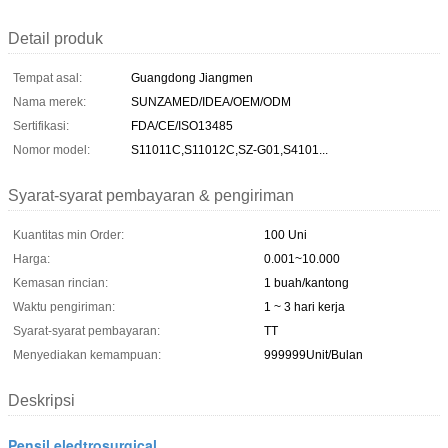
Detail produk
Tempat asal:
Guangdong Jiangmen
Nama merek:
SUNZAMED/IDEA/OEM/ODM
Sertifikasi:
FDA/CE/ISO13485
Nomor model:
S11011C,S11012C,SZ-G01,S4101...
Syarat-syarat pembayaran & pengiriman
Kuantitas min Order:
100 Uni
Harga:
0.001~10.000
Kemasan rincian:
1 buah/kantong
Waktu pengiriman:
1 ~ 3 hari kerja
Syarat-syarat pembayaran:
TT
Menyediakan kemampuan:
999999Unit/Bulan
Deskripsi
Pensil eledtrosurgical