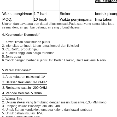
esu electeo
Waktu pengiriman:
1-7 hari
Steker:
bentuk pisan
MOQ:
10 buah
Waktu penyimpanan:
lima tahun
Ukuran dan gaya apa pun dapat dikustomisasi.Pada saat yang sama, bisa juga
sesuai dengan gambar pelanggan yang dibuat khusus.
4. Keunggulan Kompetitif:
1. Kawat timah tidak mudah putus
2. Intensitas tertinggi, tahan lama, lembut dan fleksibel
3. CE.RoHS, produk hijau
4. Kualitas tinggi dan harga terendah.
5. Jenis gaya
6.
Cocok dengan berbagai jenis Unit Bedah Elektro, Unit Frekuensi Radio
5.
Parameter dasar:
1. Arus keluaran maksimal: 1A
2. Batasan frekuensi: 0-1.0MHZ
3. Resistensi saat ini: 200 OHM
4. Periode sterilitas: 5 tahun
1. Warna: Biru
2. Ukuran steker yang terhubung dengan mesin: Biasanya 6,35 MM mono
3. Panjang kawat: Biasanya 3m, atau 4m
4. Untuk Bahan konduktor: tembaga kaleng dan kawat tembaga
5. Untuk bahan insulasi: PVC
6. Tuan rumah steker: opsi