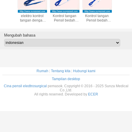
Pensil bedah
Warna putih
Warna putih
OD4.0 Sa
elektro kontrol
Kontrol tangan
Kontrol tangan
Warna 
tangan dengan
Pensil bedah
Pensil bedah
Kontrol 
Pisau Teflon
elektro dengan
elektro dengan
Sekali 
70mm Sunzamed
Blade 170mm
Blade 170mm
Pensil 
specail pensil
dengan kabel
dengan kabel
Listrik 
Mengubah bahasa
kontrol tangan
3.0M S2201W
3.0M S2103W
Pisau 
S2101BT
dengan K
Meter, 
Rumah
|
Tentang kita
|
Hubungi kami
Tampilan desktop
Cina pensil eledtrosurgical
pemasok. Copyright © 2016 - 2025 Sunza Medical
Co.,Ltd.
All rights reserved. Developed by
ECER