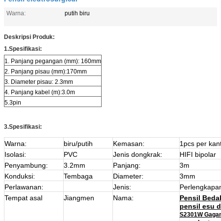
Warna:
putih biru
Deskripsi Produk:
1.Spesifikasi:
1. Panjang pegangan (mm): 160mm
2. Panjang pisau (mm):170mm
3. Diameter pisau: 2.3mm
4. Panjang kabel (m):3.0m
5.3pin
3.Spesifikasi:
Warna:
biru/putih
Kemasan:
1pcs per kan
Isolasi:
PVC
Jenis dongkrak:
HIFI bipolar
Penyambung:
3.2mm
Panjang:
3m
Konduksi:
Tembaga
Diameter:
3mm
Perlawanan:
Jenis:
Perlengkapa
Tempat asal
Jiangmen
Nama:
Pensil Beda
pensil esu 
S2301W Gagang