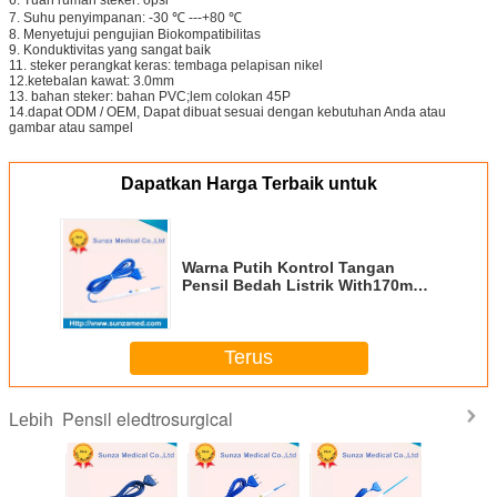
7. Suhu penyimpanan: -30 ℃ ---+80 ℃
8. Menyetujui pengujian Biokompatibilitas
9. Konduktivitas yang sangat baik
11. steker perangkat keras: tembaga pelapisan nikel
12.ketebalan kawat: 3.0mm
13. bahan steker: bahan PVC;lem colokan 45P
14.dapat ODM / OEM, Dapat dibuat sesuai dengan kebutuhan Anda atau
gambar atau sampel
Dapatkan Harga Terbaik untuk
Warna Putih Kontrol Tangan
Pensil Bedah Listrik With170mm
Pisau Sunzamed Specail Kontrol
Tangan Pensil S2301W
Terus
Pensil eledtrosurgical
Lebih