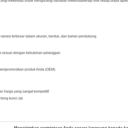
 efektivitas untuk mengurangi bantalan elektroda/terapi fisik setiap biaya aplik
i variasi terbesar dalam ukuran, bentuk, dan bahan pendukung.
a sesuai dengan kebutuhan pelanggan.
 mempromosikan produk Anda (OEM).
gan harga yang sangat kompetitif
ntong kunci zip
Mengirimkan permintaan Anda secara langsung kepada k