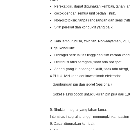
Perekat diri, dapat digunakan kembali, tahan la
cocok dengan semua unit bedah listrik.
Non-sitotoksik, tanpa rangsangan dan sensitivit
Sifat perekat dan konduktif yang baik;
2. Kain lembut, busa, triko tan, Non-anyaman, PET,
3. gel konduktif:
Hidrogel berkualitas tinggi dan film karbon kondu
Distribusi arus seragam, tidak ada hot spot
Adhesi yang kuat dengan kulit, tidak ada alergi,
4.PULUHAN konektor kawat timah elektroda:
Sambungan pin dan jepret (opsional)
Soket elastis cocok untuk ukuran pin pria dari 1
5. Struktur integral yang tahan lama:
Intensitas integral tertinggi, memungkinkan pas
6. Dapat digunakan kembali: