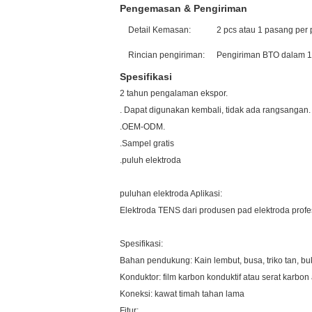
Pengemasan & Pengiriman
Detail Kemasan:
2 pcs atau 1 pasang per 
Rincian pengiriman:
Pengiriman BTO dalam 1-
Spesifikasi
2 tahun pengalaman ekspor.
. Dapat digunakan kembali, tidak ada rangsangan.
.OEM-ODM.
.Sampel gratis
.puluh elektroda
puluhan elektroda Aplikasi:
Elektroda TENS dari produsen pad elektroda prof
Spesifikasi:
Bahan pendukung: Kain lembut, busa, triko tan, bu
Konduktor: film karbon konduktif atau serat karbon a
Koneksi: kawat timah tahan lama
Fitur: