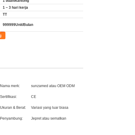
1 buah/kantong
1 ~ 3 hari kerja
TT
999999Unit/Bulan
g
Nama merk:
sunzamed atau OEM ODM
Sertifikasi:
CE
Ukuran & Berat:
Variasi yang luar biasa
Penyambung:
Jepret atau sematkan