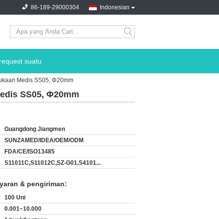
86-189-29000304
Indonesian
search
request suatu
ermukaan Medis SS05, Φ20mm
 Medis SS05, Φ20mm
Guangdong Jiangmen
SUNZAMED/IDEA/OEM/ODM
FDA/CE/ISO13485
S11011C,S11012C,SZ-G01,S4101...
yaran & pengiriman:
100 Uni
0.001~10.000