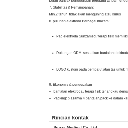
Lebih banyak penggunaan berulang tanpa mengurangi
7. Stabilitas & Penyimpanan:
Min.2 tahun, tidak akan menguning atau kurus
8. puluhan elektroda Berbagai macam:
Pad elektroda Sunzamed / terapi fisik memilik
Dukungan ODM, sesuaikan bantalan elektrod
LOGO kustom pada pembalut atau tas untuk
9. Ekonomis & pengepakan
bantalan elektroda / terapi fisik terjangkau den
Packing: biasanya 4 bantalan/pack ke dalam ka
Rincian kontak
Sunza Medical Co.,Ltd