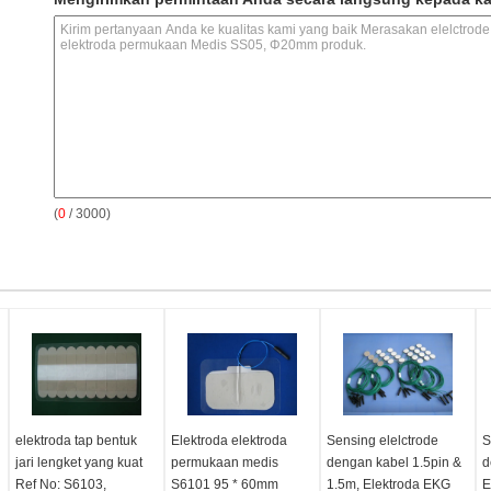
(
0
/ 3000)
elektroda tap bentuk
Elektroda elektroda
Sensing elelctrode
S
jari lengket yang kuat
permukaan medis
dengan kabel 1.5pin &
d
Ref No: S6103,
S6101 95 * 60mm
1.5m, Elektroda EKG
E