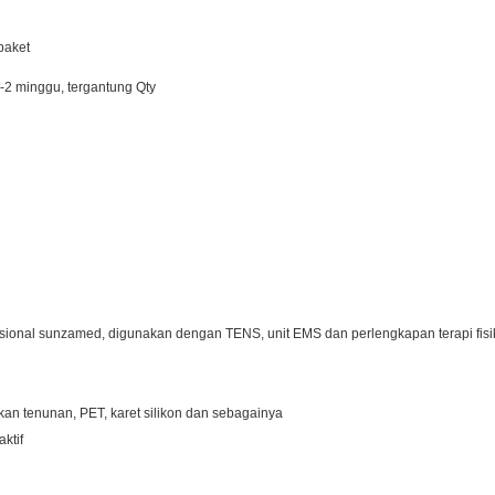
paket
2 minggu, tergantung Qty
esional sunzamed, digunakan dengan TENS, unit EMS dan perlengkapan terapi fisi
kan tenunan, PET, karet silikon dan sebagainya
ktif