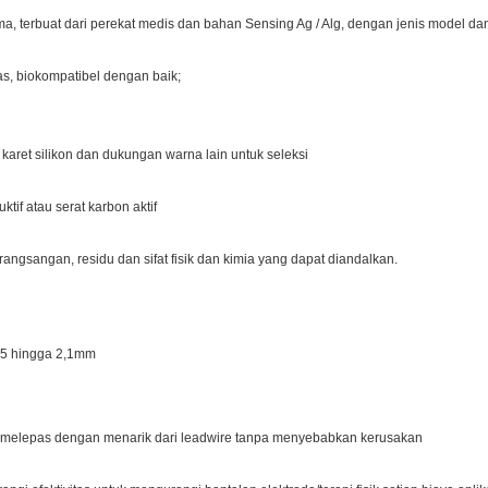
ma, terbuat dari perekat medis dan bahan Sensing Ag / Alg, dengan jenis model dan
as, biokompatibel dengan baik;
 karet silikon dan dukungan warna lain untuk seleksi
ktif atau serat karbon aktif
 rangsangan, residu dan sifat fisik dan kimia yang dapat diandalkan.
,95 hingga 2,1mm
ien melepas dengan menarik dari leadwire tanpa menyebabkan kerusakan