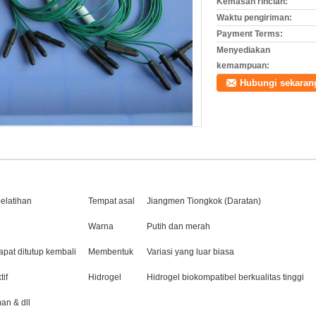
Kemasan rincian:
Waktu pengiriman:
Payment Terms:
Menyediakan
kemampuan:
Hubungi sekaran
pelatihan
Tempat asal
Jiangmen Tiongkok (Daratan)
Warna
Putih dan merah
apat ditutup kembali
Membentuk
Variasi yang luar biasa
if
Hidrogel
Hidrogel biokompatibel berkualitas tinggi
an & dll