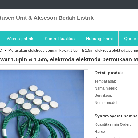
usen Unit & Aksesori Bedah Listrik
Wisata pabrik
Kontrol kualitas
Hubungi kami
Quote 
Cl
Merasakan elelctrode dengan kawat 1.5pin & 1.5m, elektroda elektroda p
awat 1.5pin & 1.5m, elektroda elektroda permukaan
Detail produk:
Tempat asal:
Nama merek:
Sertifikasi:
Nomor model:
Syarat-syarat pemba
Kuantitas min Order:
Harga: