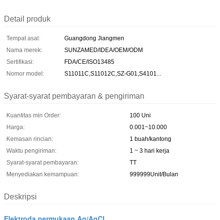
Detail produk
Tempat asal:
Guangdong Jiangmen
Nama merek:
SUNZAMED/IDEA/OEM/ODM
Sertifikasi:
FDA/CE/ISO13485
Nomor model:
S11011C,S11012C,SZ-G01,S4101...
Syarat-syarat pembayaran & pengiriman
Kuantitas min Order:
100 Uni
Harga:
0.001~10.000
Kemasan rincian:
1 buah/kantong
Waktu pengiriman:
1 ~ 3 hari kerja
Syarat-syarat pembayaran:
TT
Menyediakan kemampuan:
999999Unit/Bulan
Deskripsi
Elektroda permukaan Ag/AgCl