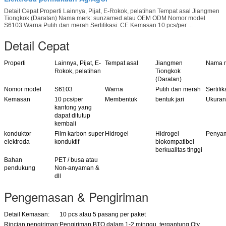
Detail Cepat Properti Lainnya, Pijat, E-Rokok, pelatihan Tempat asal Jiangmen
Tiongkok (Daratan) Nama merk: sunzamed atau OEM ODM Nomor model
S6103 Warna Putih dan merah Sertifikasi: CE Kemasan 10 pcs/per ...
Detail Cepat
Properti
Lainnya, Pijat, E-
Tempat asal
Jiangmen
Nama m
Rokok, pelatihan
Tiongkok
(Daratan)
Nomor model
S6103
Warna
Putih dan merah
Sertifik
Kemasan
10 pcs/per
Membentuk
bentuk jari
Ukuran
kantong yang
dapat ditutup
kembali
konduktor
Film karbon super
Hidrogel
Hidrogel
Penya
elektroda
konduktif
biokompatibel
berkualitas tinggi
Bahan
PET / busa atau
pendukung
Non-anyaman &
dll
Pengemasan & Pengiriman
Detail Kemasan:
10 pcs atau 5 pasang per paket
Rincian pengiriman:
Pengiriman BTO dalam 1-2 minggu, tergantung Qty