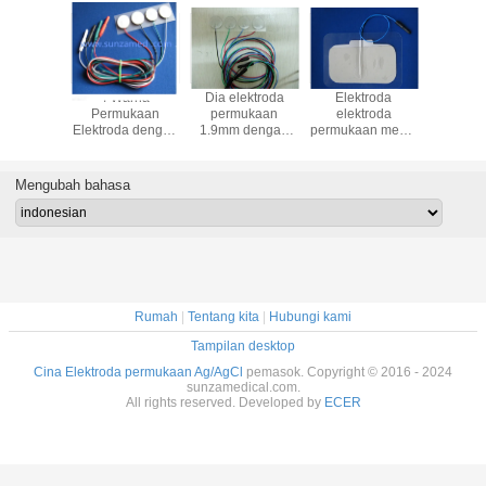
4 Warna
Dia elektroda
Elektroda
Sens
Permukaan
permukaan
elektroda
elelctrode
Elektroda dengan
1.9mm dengan
permukaan medis
kabel 1.
Kabel & Pin 1.5
kabel & pin
S6101 95 * 60mm
1.5m, Ele
Mm Putih
1.5MM, elektroda
dengan 1.5pin,
EKG Ele
Dukungan Busa
Ref No: S6104,
019-422200
Neona
Mengubah bahasa
Yang Dapat
Elektroda sensor
Dilepas Memakai
aus yang dapat
Sensor Elektroda
dilepas 019-
019-400400
400400
Rumah
|
Tentang kita
|
Hubungi kami
Tampilan desktop
Cina Elektroda permukaan Ag/AgCl
pemasok. Copyright © 2016 - 2024
sunzamedical.com.
All rights reserved. Developed by
ECER