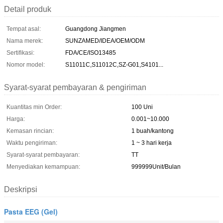
Detail produk
Tempat asal:
Guangdong Jiangmen
Nama merek:
SUNZAMED/IDEA/OEM/ODM
Sertifikasi:
FDA/CE/ISO13485
Nomor model:
S11011C,S11012C,SZ-G01,S4101...
Syarat-syarat pembayaran & pengiriman
Kuantitas min Order:
100 Uni
Harga:
0.001~10.000
Kemasan rincian:
1 buah/kantong
Waktu pengiriman:
1 ~ 3 hari kerja
Syarat-syarat pembayaran:
TT
Menyediakan kemampuan:
999999Unit/Bulan
Deskripsi
Pasta EEG (Gel)