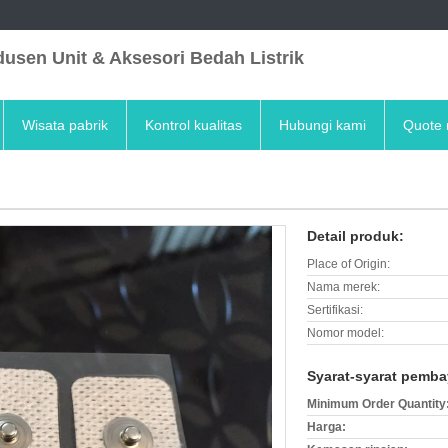
usen Unit & Aksesori Bedah Listrik
Wisata pabrik
Kontrol kualitas
Hubungi kami
Quote 
Detail produk:
Place of Origin:
Nama merek:
Sertifikasi:
Nomor model:
Syarat-syarat pemba
Minimum Order Quantity
Harga: