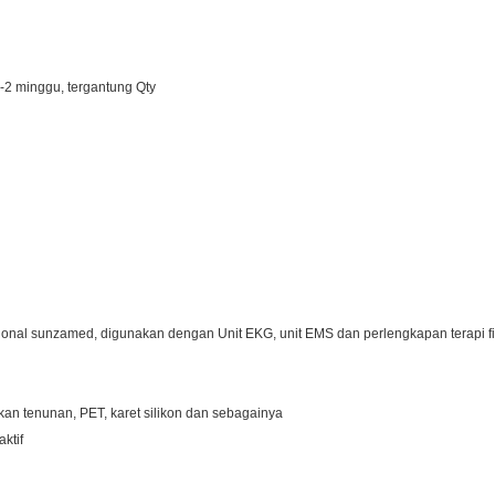
2 minggu, tergantung Qty
ional sunzamed, digunakan dengan Unit EKG, unit EMS dan perlengkapan terapi fi
kan tenunan, PET, karet silikon dan sebagainya
ktif