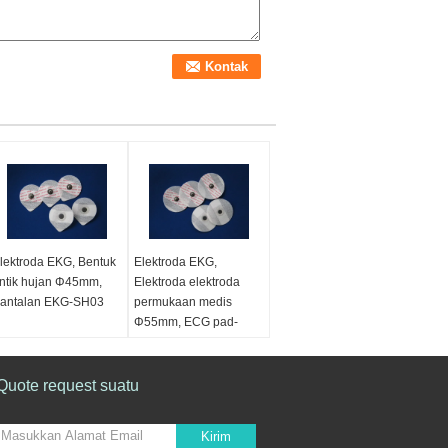
lektroda EKG, Bentuk
Elektroda EKG,
intik hujan Φ45mm,
Elektroda elektroda
antalan EKG-SH03
permukaan medis
Φ55mm, ECG pad-
SH02
Quote request suatu
Kirim