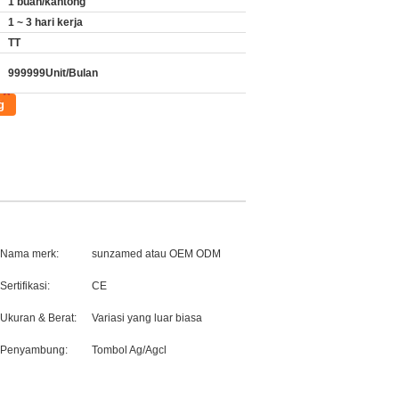
1 buah/kantong
1 ~ 3 hari kerja
TT
999999Unit/Bulan
g
Nama merk:
sunzamed atau OEM ODM
Sertifikasi:
CE
Ukuran & Berat:
Variasi yang luar biasa
Penyambung:
Tombol Ag/Agcl