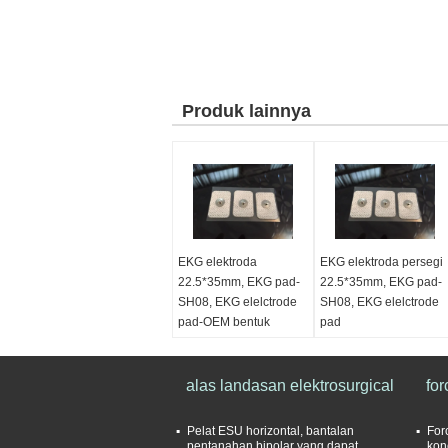
Produk lainnya
EKG elektroda
EKG elektroda persegi
22.5*35mm, EKG pad-
22.5*35mm, EKG pad-
SH08, EKG elelctrode
SH08, EKG elelctrode
pad-OEM bentuk
pad
persegi
alas landasan elektrosurgical
for
Pelat ESU horizontal, bantalan
For
pentanahan bipolar yang dapat
kon