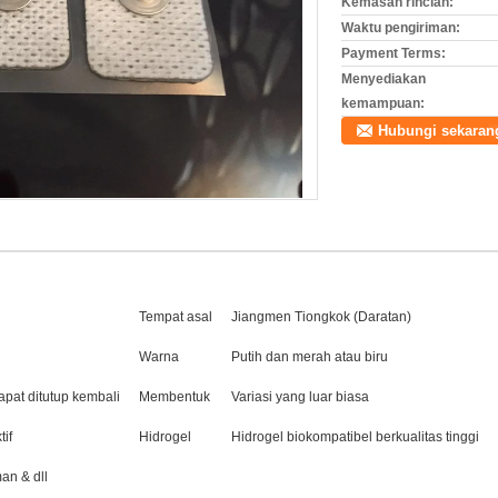
Kemasan rincian:
Waktu pengiriman:
Payment Terms:
Menyediakan
kemampuan:
Hubungi sekaran
Tempat asal
Jiangmen Tiongkok (Daratan)
Warna
Putih dan merah atau biru
apat ditutup kembali
Membentuk
Variasi yang luar biasa
if
Hidrogel
Hidrogel biokompatibel berkualitas tinggi
an & dll