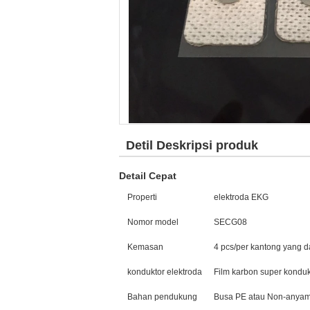
Detil Deskripsi produk
Detail Cepat
Properti
elektroda EKG
Nomor model
SECG08
Kemasan
4 pcs/per kantong yang d
konduktor elektroda
Film karbon super kondukt
Bahan pendukung
Busa PE atau Non-anyam