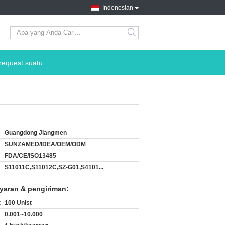
Indonesian
search
request suatu
Guangdong Jiangmen
SUNZAMED/IDEA/OEM/ODM
FDA/CE/ISO13485
S11011C,S11012C,SZ-G01,S4101...
yaran & pengiriman:
:
100 Unist
0.001~10.000