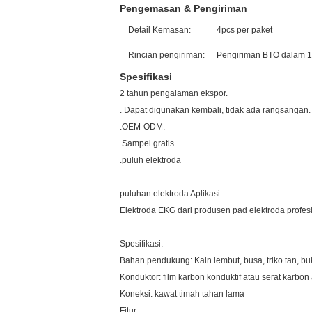
Pengemasan & Pengiriman
Detail Kemasan:
4pcs per paket
Rincian pengiriman:
Pengiriman BTO dalam 1-
Spesifikasi
2 tahun pengalaman ekspor.
. Dapat digunakan kembali, tidak ada rangsangan.
.OEM-ODM.
.Sampel gratis
.puluh elektroda
puluhan elektroda Aplikasi:
Elektroda EKG dari produsen pad elektroda profes
Spesifikasi:
Bahan pendukung: Kain lembut, busa, triko tan, bu
Konduktor: film karbon konduktif atau serat karbon a
Koneksi: kawat timah tahan lama
Fitur: