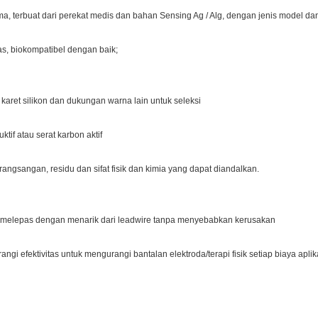
ma, terbuat dari perekat medis dan bahan Sensing Ag / Alg, dengan jenis model dan
as, biokompatibel dengan baik;
 karet silikon dan dukungan warna lain untuk seleksi
ktif atau serat karbon aktif
 rangsangan, residu dan sifat fisik dan kimia yang dapat diandalkan.
ien melepas dengan menarik dari leadwire tanpa menyebabkan kerusakan
 efektivitas untuk mengurangi bantalan elektroda/terapi fisik setiap biaya aplik