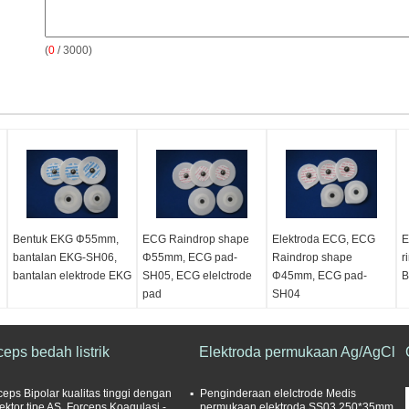
(
0
/ 3000)
Bentuk EKG Φ55mm,
ECG Raindrop shape
Elektroda ECG, ECG
E
bantalan EKG-SH06,
Φ55mm, ECG pad-
Raindrop shape
r
bantalan elektrode EKG
SH05, ECG elelctrode
Φ45mm, ECG pad-
B
pad
SH04
ceps bedah listrik
Elektroda permukaan Ag/AgCl
ceps Bipolar kualitas tinggi dengan
Penginderaan elelctrode Medis
ektor tipe AS, Forceps Koagulasi -
permukaan elektroda SS03 250*35mm