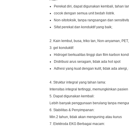
Perekat diri, dapat digunakan kembali, tahan la
cocok dengan semua unit bedah listrik.
Non-sitotoksik, tanpa rangsangan dan sensitivit
Sifat perekat dan konduktif yang baik;
2. Kain lembut, busa, triko tan, Non-anyaman, PET,
3. gel konduktif:
Hidrogel berkualitas tinggi dan film karbon kondu
Distribusi arus seragam, tidak ada hot spot
Adhesi yang kuat dengan kulit, tidak ada alergi,
4. Struktur integral yang tahan lama:
Intensitas integral tertinggi, memungkinkan pas
5. Dapat digunakan kembali:
Lebih banyak penggunaan berulang tanpa mengurangi
6. Stabilitas & Penyimpanan:
Min.2 tahun, tidak akan menguning atau kurus
7. Elektroda EKG Berbagai macam: