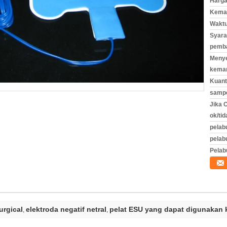
Harga
Kemas
Waktu
Syara
pemb
Meny
kema
Kuant
sampe
Jika
ok/tid
pelab
pelab
Pelab
urgical
elektroda negatif netral
pelat ESU yang dapat digunakan 
,
,