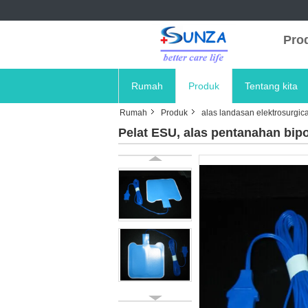
Prod
Rumah
Produk
Tentang kita
Rumah
Produk
alas landasan elektrosurgica
Pelat ESU, alas pentanahan bip