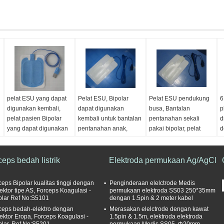
pelat ESU yang dapat
Pelat ESU, Bipolar
Pelat ESU pendukung
6
digunakan kembali,
dapat digunakan
busa, Bantalan
p
pelat pasien Bipolar
kembali untuk bantalan
pentanahan sekali
d
yang dapat digunakan
pentanahan anak,
pakai bipolar, pelat
d
kembali, alas
bantalan pentanahan
penghubung kabel
g
pentanahan dewasa
berperekat yang baik
sekali pakai
r
dengan kabel panjang
ceps bedah listrik
Elektroda permukaan Ag/AgCl
1m
ceps Bipolar kualitas tinggi dengan
Penginderaan elelctrode Medis
ektor tipe AS, Forceps Koagulasi -
permukaan elektroda SS03 250*35mm
olar Ref No:S5101
dengan 1.5pin & 2 meter kabel
ceps bedah-elektro dengan
Merasakan elelctrode dengan kawat
ektor Eropa, Forceps Koagulasi -
1.5pin & 1.5m, elektroda elektroda