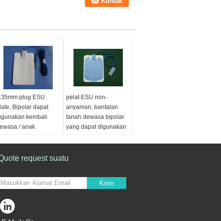
.35mm plug ESU
pelat ESU non-
late, Bipolar dapat
anyaman, bantalan
igunakan kembali
tanah dewasa bipolar
ewasa / anak
yang dapat digunakan
rounding pad dengan
kembali, pelat pasien
em plug
non-anyaman biru
Quote request suatu
Kirim