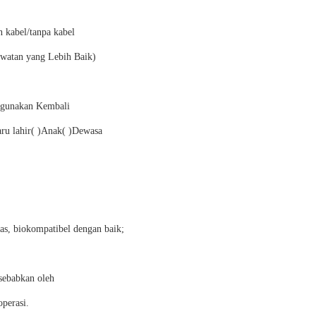
 kabel/tanpa kabel
watan yang Lebih Baik)
igunakan Kembali
u lahir( )Anak( )Dewasa
tas, biokompatibel dengan baik;
isebabkan oleh
perasi.