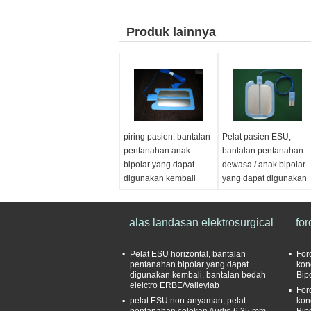
Produk lainnya
piring pasien, bantalan
Pelat pasien ESU,
pentanahan anak
bantalan pentanahan
bipolar yang dapat
dewasa / anak bipolar
digunakan kembali
yang dapat digunakan
untuk anak, bantalan
kembali, konektor
pentanahan bipolar
khusus kabel 1M
alas landasan elektrosurgical
for
Pelat ESU horizontal, bantalan
For
pentanahan bipolar yang dapat
kon
digunakan kembali, bantalan bedah
Bip
elelctro ERBE/Valleylab
For
pelat ESU non-anyaman, pelat
kon