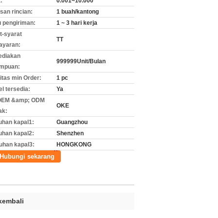
:
0.001~10.000
an rincian:
1 buah/kantong
 pengiriman:
1 ~ 3 hari kerja
t-syarat
TT
ayaran:
ediakan
999999Unit/Bulan
mpuan:
itas min Order:
1 pc
l tersedia:
Ya
 OEM &amp; ODM
OKE
ak:
uhan kapal1:
Guangzhou
uhan kapal2:
Shenzhen
uhan kapal3:
HONGKONG
Hubungi sekarang
kembali