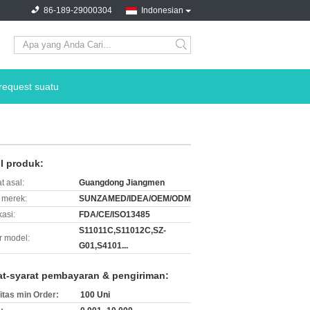
86-189-29000304
Indonesian
search
request suatu
il produk:
t asal:
Guangdong Jiangmen
merek:
SUNZAMED/IDEA/OEM/ODM
kasi:
FDA/CE/ISO13485
S11011C,S11012C,SZ-
 model:
G01,S4101...
at-syarat pembayaran & pengiriman:
itas min Order:
100 Uni