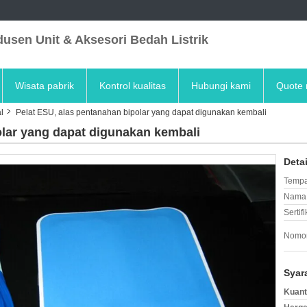
usen Unit & Aksesori Bedah Listrik
Wisata pabrik
Kontrol kualitas
Hubungi kami
Quote 
l
Pelat ESU, alas pentanahan bipolar yang dapat digunakan kembali
olar yang dapat digunakan kembali
Deta
Tempa
Nama 
Sertifi
Nomor
Syar
Kuant