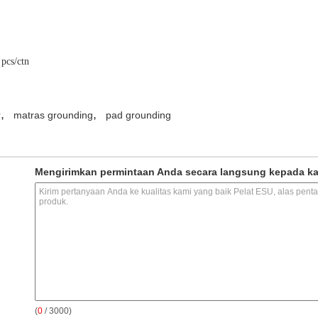
pcs/ctn
,
,
r
matras grounding
pad grounding
Mengirimkan permintaan Anda secara langsung kepada k
(
0
/ 3000)