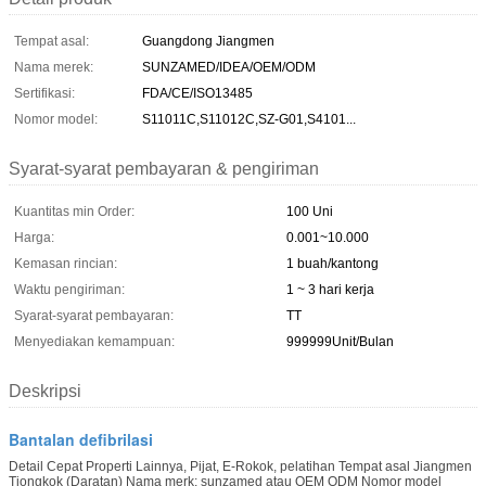
Tempat asal:
Guangdong Jiangmen
Nama merek:
SUNZAMED/IDEA/OEM/ODM
Sertifikasi:
FDA/CE/ISO13485
Nomor model:
S11011C,S11012C,SZ-G01,S4101...
Syarat-syarat pembayaran & pengiriman
Kuantitas min Order:
100 Uni
Harga:
0.001~10.000
Kemasan rincian:
1 buah/kantong
Waktu pengiriman:
1 ~ 3 hari kerja
Syarat-syarat pembayaran:
TT
Menyediakan kemampuan:
999999Unit/Bulan
Deskripsi
Bantalan defibrilasi
Detail Cepat Properti Lainnya, Pijat, E-Rokok, pelatihan Tempat asal Jiangmen
Tiongkok (Daratan) Nama merk: sunzamed atau OEM ODM Nomor model