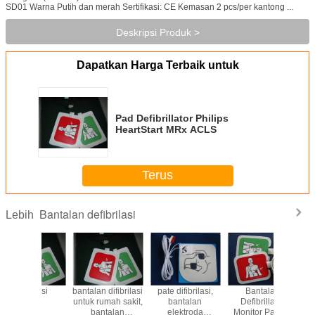
SD01 Warna Putih dan merah Sertifikasi: CE Kemasan 2 pcs/per kantong ...
Deskripsi Produk >
Dapatkan Harga Terbaik untuk
Pad Defibrillator Philips
HeartStart MRx ACLS
Terus
Bantalan defibrilasi
Lebih
 difibrilasi,
Bantalan
Defibrillator
bantalan difibrilasi
dif
antalan
Defibrillator
untuk rumah sakit,
lektroda
Monitor Pasien
bantalan