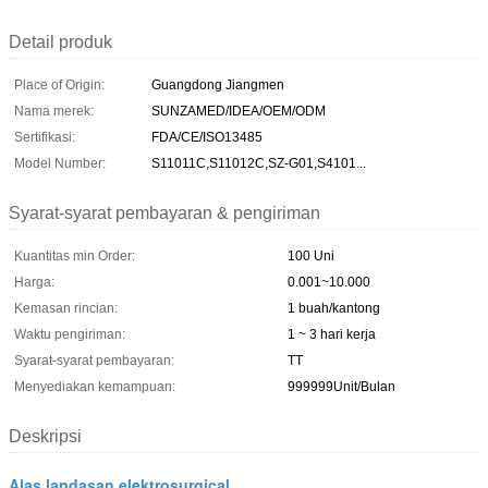
Detail produk
Place of Origin:
Guangdong Jiangmen
Nama merek:
SUNZAMED/IDEA/OEM/ODM
Sertifikasi:
FDA/CE/ISO13485
Model Number:
S11011C,S11012C,SZ-G01,S4101...
Syarat-syarat pembayaran & pengiriman
Kuantitas min Order:
100 Uni
Harga:
0.001~10.000
Kemasan rincian:
1 buah/kantong
Waktu pengiriman:
1 ~ 3 hari kerja
Syarat-syarat pembayaran:
TT
Menyediakan kemampuan:
999999Unit/Bulan
Deskripsi
Alas landasan elektrosurgical