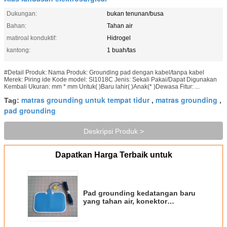
Dukungan:
bukan tenunan/busa
Bahan:
Tahan air
matiroal konduktif:
Hidrogel
kantong:
1 buah/tas
#Detail Produk: Nama Produk: Grounding pad dengan kabel/tanpa kabel
Merek: Piring ide Kode model: SI1018C Jenis: Sekali Pakai/Dapat Digunakan
Kembali Ukuran: mm * mm Untuk( )Baru lahir( )Anak(* )Dewasa Fitur: ...
matras grounding untuk tempat tidur
matras grounding
Tag:
,
,
pad grounding
Deskripsi Produk >
Dapatkan Harga Terbaik untuk
Pad grounding kedatangan baru
yang tahan air, konektor
Conmed, kabel 3m, dukungan
busa / bukan tenunan, bipolar
untuk dewasa