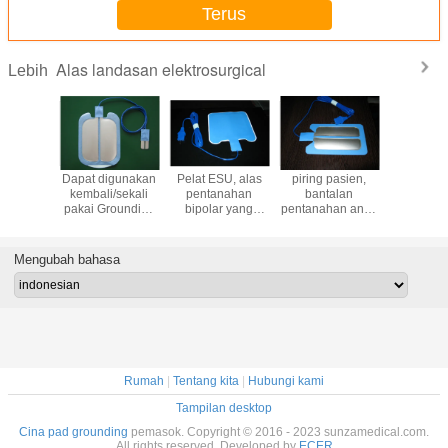
Terus
Alas landasan elektrosurgical
Lebih
Dapat digunakan
Pelat ESU, alas
piring pasien,
Pelat pasi
kembali/sekali
pentanahan
bantalan
banta
pakai Grounding
bipolar yang
pentanahan anak
pentan
pad dengan 2.8m
dapat digunakan
bipolar yang
dewasa 
kabel kawat
kembali
dapat digunakan
bipolar
(steker 6.3MM),
kembali untuk
dapat di
Mengubah bahasa
dewasa
anak, bantalan
kembali, k
kompatibel
pentanahan
khusus k
dengan ERBE,
bipolar
kualitas tinggi &
harga rendah
Rumah
|
Tentang kita
|
Hubungi kami
Tampilan desktop
Cina pad grounding
pemasok. Copyright © 2016 - 2023 sunzamedical.com.
All rights reserved. Developed by
ECER