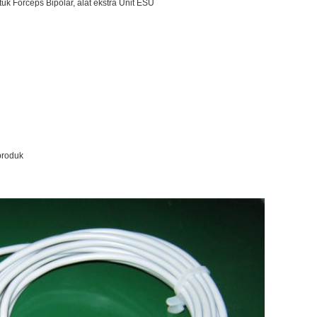
k Forceps Bipolar, alat ekstra Unit ESU
produk