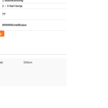
1 buah/kantong
1 ~ 3 hari kerja
TT
999999Unit/Bulan
g
n:
Silikon