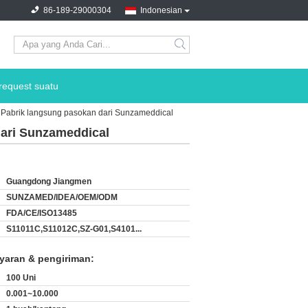
86-189-29000304
Indonesian
search
request suatu
 Pabrik langsung pasokan dari Sunzameddical
dari Sunzameddical
Guangdong Jiangmen
SUNZAMED/IDEA/OEM/ODM
FDA/CE/ISO13485
S11011C,S11012C,SZ-G01,S4101...
yaran & pengiriman:
100 Uni
0.001~10.000