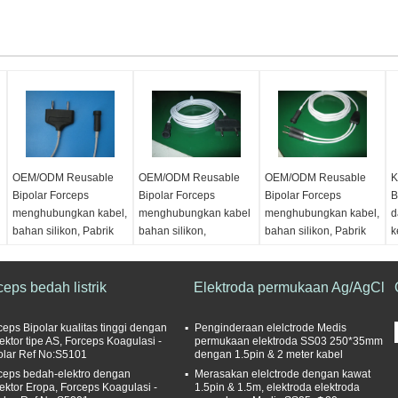
OEM/ODM Reusable
OEM/ODM Reusable
OEM/ODM Reusable
K
Bipolar Forceps
Bipolar Forceps
Bipolar Forceps
B
menghubungkan kabel,
menghubungkan kabel
menghubungkan kabel,
d
bahan silikon, Pabrik
bahan silikon,
bahan silikon, Pabrik
k
langsung memasok
kedatangan
langsung memasok
P
dari Sunzameddical
baru/Pabrik langsung
m
Warna:
Abu-abu
pasokan
ceps bedah listrik
Warna:
Abu-abu
Elektroda permukaan Ag/AgCl
Bahan:
Silikon
W
Bahan:
Silikon
Warna:
Abu-abu
Dapat digunakan
B
Dapat digunakan
Bahan:
Silikon
kembali/sekali pakai:
D
ceps Bipolar kualitas tinggi dengan
Penginderaan elelctrode Medis
kembali/sekali pakai:
Dapat digunakan
Dapat digunakan
k
ektor tipe AS, Forceps Koagulasi -
permukaan elektroda SS03 250*35mm
olar Ref No:S5101
dengan 1.5pin & 2 meter kabel
Dapat digunakan
kembali/sekali pakai:
kembali
D
ceps bedah-elektro dengan
Merasakan elelctrode dengan kawat
kembali
Dapat digunakan
k
ektor Eropa, Forceps Koagulasi -
1.5pin & 1.5m, elektroda elektroda
kembali