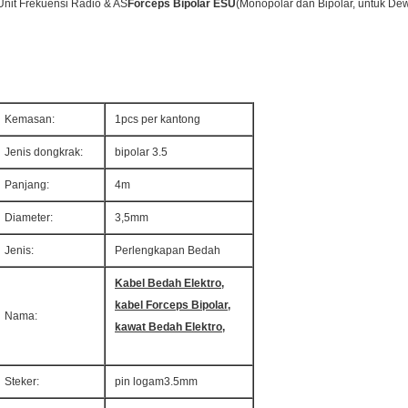
Unit Frekuensi Radio & AS
Forceps Bipolar ESU
(Monopolar dan Bipolar, untuk De
Kemasan:
1pcs per kantong
Jenis dongkrak:
bipolar 3.5
Panjang:
4m
Diameter:
3,5mm
Jenis:
Perlengkapan Bedah
Kabel Bedah Elektro,
kabel Forceps Bipolar,
Nama:
kawat Bedah Elektro,
Steker:
pin logam3.5mm