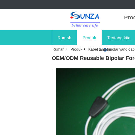
Prod
Rumah
Produk
Tentang kita
Rumah
Produk
Kabel tang bipolar yang da
OEM/ODM Reusable Bipolar Forc