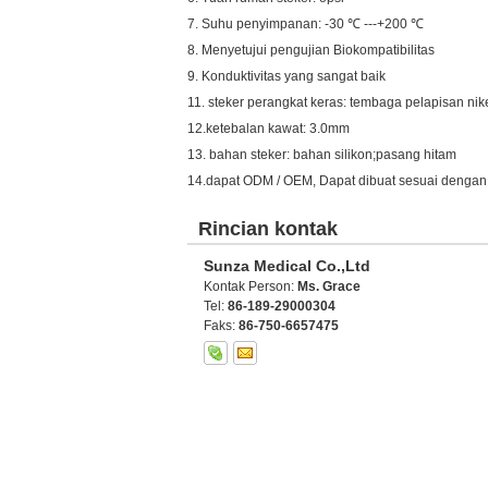
7. Suhu penyimpanan: -30 ℃ ---+200 ℃
8. Menyetujui pengujian Biokompatibilitas
9. Konduktivitas yang sangat baik
11. steker perangkat keras: tembaga pelapisan nik
12.ketebalan kawat: 3.0mm
13. bahan steker: bahan silikon;pasang hitam
14.dapat ODM / OEM, Dapat dibuat sesuai dengan
Rincian kontak
Sunza Medical Co.,Ltd
Kontak Person:
Ms. Grace
Tel:
86-189-29000304
Faks:
86-750-6657475