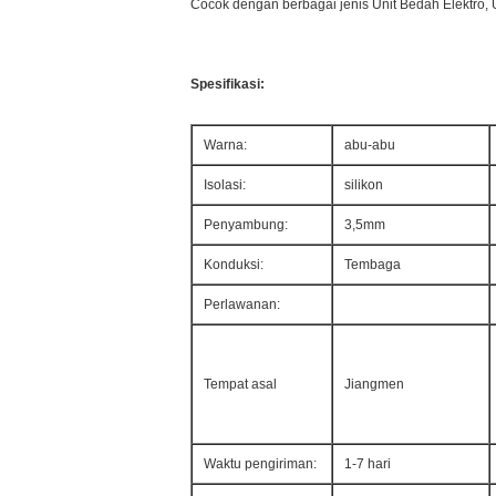
Cocok dengan berbagai jenis Unit Bedah Elektro, 
Spesifikasi:
Warna:
abu-abu
Isolasi:
silikon
Penyambung:
3,5mm
Konduksi:
Tembaga
Perlawanan:
Tempat asal
Jiangmen
Waktu pengiriman:
1-7 hari