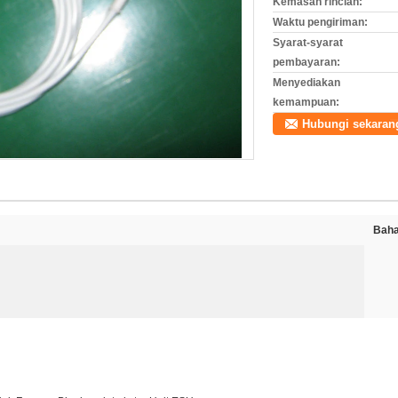
Kemasan rincian:
Waktu pengiriman:
Syarat-syarat
pembayaran:
Menyediakan
kemampuan:
Hubungi sekaran
Baha