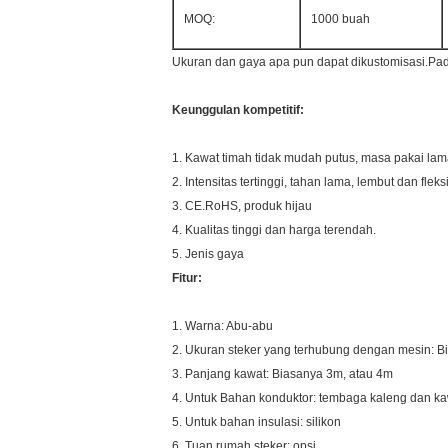
MOQ:
1000 buah
Ukuran dan gaya apa pun dapat dikustomisasi.Pad
Keunggulan kompetitif:
1. Kawat timah tidak mudah putus, masa pakai lama,
2. Intensitas tertinggi, tahan lama, lembut dan fleks
3. CE.RoHS, produk hijau
4. Kualitas tinggi dan harga terendah.
5. Jenis gaya
Fitur:
1. Warna: Abu-abu
2. Ukuran steker yang terhubung dengan mesin: 
3. Panjang kawat: Biasanya 3m, atau 4m
4. Untuk Bahan konduktor: tembaga kaleng dan k
5. Untuk bahan insulasi: silikon
6. Tuan rumah steker: opsi