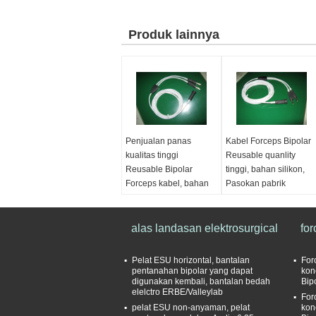
Produk lainnya
Penjualan panas
Kabel Forceps Bipolar
kualitas tinggi
Reusable quanlity
Reusable Bipolar
tinggi, bahan silikon,
Forceps kabel, bahan
Pasokan pabrik
silikon, Pabrik langsung
langsung dari
memasok dari
Sunzameddical
Sunzameddical
alas landasan elektrosurgical
Warna:
Abu-abu
for
Warna:
Abu-abu
Bahan:
Silikon
Bahan:
Silikon
Dapat digunakan
Pelat ESU horizontal, bantalan
For
Dapat digunakan
kembali/sekali pakai:
pentanahan bipolar yang dapat
kon
digunakan kembali, bantalan bedah
Bip
kembali/sekali pakai:
Dapat digunakan
elelctro ERBE/Valleylab
For
Dapat digunakan
kembali
pelat ESU non-anyaman, pelat
kon
kembali