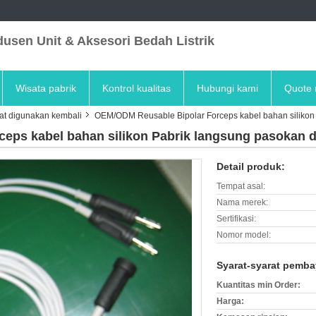
usen Unit & Aksesori Bedah Listrik
Wisata pabrik
Kontrol kualitas
Hubungi kami
Quote 
pat digunakan kembali
OEM/ODM Reusable Bipolar Forceps kabel bahan silikon
eps kabel bahan silikon Pabrik langsung pasokan 
Detail produk:
Tempat asal:
Nama merek:
Sertifikasi:
Nomor model:
Syarat-syarat pemba
Kuantitas min Order:
Harga: