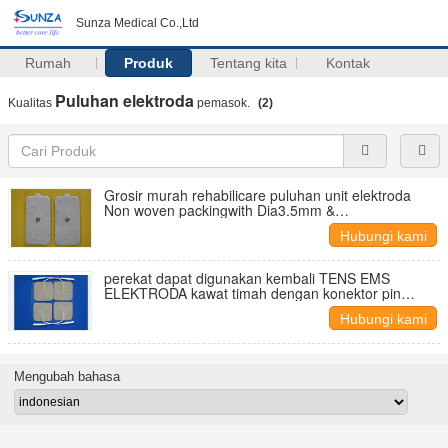
Sunza Medical Co.,Ltd
Rumah
Produk
Tentang kita
Kontak
Puluhan elektroda
Kualitas
pemasok.
(2)
Grosir murah rehabilicare puluhan unit elektroda
Non woven packingwith Dia3.5mm &
Dia3.9mmbutton
Hubungi kami
perekat dapat digunakan kembali TENS EMS
ELEKTRODA kawat timah dengan konektor pin
2.0mm/2.5mm
Hubungi kami
Mengubah bahasa