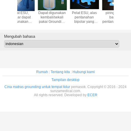
Dapat digunakan
Pelat ESU, alas
piring pasien,
Pelat pasi
kembali/sekali
pentanahan
bantalan
banta
pakai Grounding
bipolar yang
pentanahan anak
pentan
pad dengan 2.8m
dapat digunakan
bipolar yang
dewasa 
kabel kawat
kembali
dapat digunakan
bipolar
(steker 6.3MM),
kembali untuk
dapat di
Mengubah bahasa
dewasa
anak, bantalan
kembali, k
kompatibel
pentanahan
khusus k
dengan ERBE,
bipolar
kualitas tinggi &
harga rendah
Rumah
|
Tentang kita
|
Hubungi kami
Tampilan desktop
Cina matras grounding untuk tempat tidur
pemasok. Copyright © 2016 - 2024
sunzamedical.com.
All rights reserved. Developed by
ECER