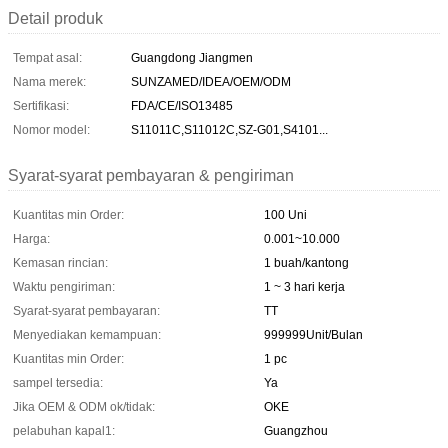
Detail produk
Tempat asal:
Guangdong Jiangmen
Nama merek:
SUNZAMED/IDEA/OEM/ODM
Sertifikasi:
FDA/CE/ISO13485
Nomor model:
S11011C,S11012C,SZ-G01,S4101...
Syarat-syarat pembayaran & pengiriman
Kuantitas min Order:
100 Uni
Harga:
0.001~10.000
Kemasan rincian:
1 buah/kantong
Waktu pengiriman:
1 ~ 3 hari kerja
Syarat-syarat pembayaran:
TT
Menyediakan kemampuan:
999999Unit/Bulan
Kuantitas min Order:
1 pc
sampel tersedia:
Ya
Jika OEM & ODM ok/tidak:
OKE
pelabuhan kapal1:
Guangzhou